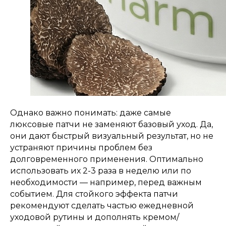
КАТАЛОГ
НАВИГАЦИЯ
Однако важно понимать: даже самые
Уход за лицом
Главная
люксовые патчи не заменяют базовый уход. Да,
Уход за телом
Каталог
они дают быстрый визуальный результат, но не
Детская косметика
О нас
устраняют причины проблем без
Серия Dr. Charm
Оплата и доставка
долговременного применения. Оптимально
использовать их 2-3 раза в неделю или по
Серия Babyland
Партнерам
Подарочные
необходимости — например, перед важным
Блог
сертификаты
событием. Для стойкого эффекта патчи
Наши клиенты
рекомендуют сделать частью ежедневной
Контакты
уходовой рутины и дополнять кремом/