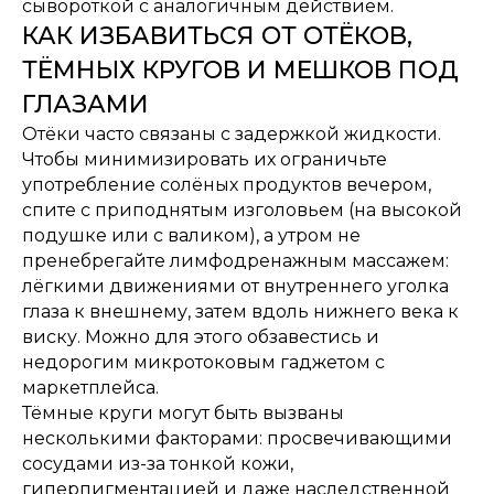
сывороткой с аналогичным действием.
ПОЛУЧИТЕ СКИДКУ 15% ЗА ПОДПИСКУ
КАК ИЗБАВИТЬСЯ ОТ ОТЁКОВ,
ТЁМНЫХ КРУГОВ И МЕШКОВ ПОД
ГЛАЗАМИ
Я
даю согласие
на обработку персональных данных в порядке
и на условиях, указанных в
Политике кофиденциальности
Отёки часто связаны с задержкой жидкости.
Я
даю согласие
на получение рассылок посредством электронной
почты
Чтобы минимизировать их ограничьте
употребление солёных продуктов вечером,
Получить скидку
спите с приподнятым изголовьем (на высокой
подушке или с валиком), а утром не
КОНТАКТЫ
ИНФОРМАЦИЯ
пренебрегайте лимфодренажным массажем:
Принимаем к оплате
лёгкими движениями от внутреннего уголка
+7 (901) 461-98-67
глаза к внешнему, затем вдоль нижнего века к
info@ditalir.ru
виску. Можно для этого обзавестись и
недорогим микротоковым гаджетом с
маркетплейса.
г. Москва, ул. Днепропетровская
Тёмные круги могут быть вызваны
д.2, БЦ: Глобал Сити,офис 220
несколькими факторами: просвечивающими
сосудами из-за тонкой кожи,
МЫ НА МАРКЕТПЛЕЙСАХ
гиперпигментацией и даже наследственной