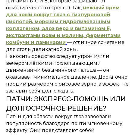
(витамины C и E, которые защищают от
окислительного стресса). Так,
нежный крем
для кожи вокруг глаз с гиалуроновой
кислотой, морским гидролизованным
коллагеном, алоэ вера и витамином Е,
экстрактами розы и малины, ферментами
комбучи и ламинарии
— отличное сочетание
для столь деликатной зоны.
Наносить средство следует утром и/или
вечером лёгкими похлопывающими
движениями безымянного пальца — он
оказывает минимальное давление. Достаточно
порции размером с рисовое зерно, а эффект не
заставит себя долго ждать.
ПАТЧИ: ЭКСПРЕСС-ПОМОЩЬ ИЛИ
ДОЛГОСРОЧНОЕ РЕШЕНИЕ?
Патчи для области вокруг глаз завоевали
популярность благодаря почти мгновенному
эффекту. Они представляют собой