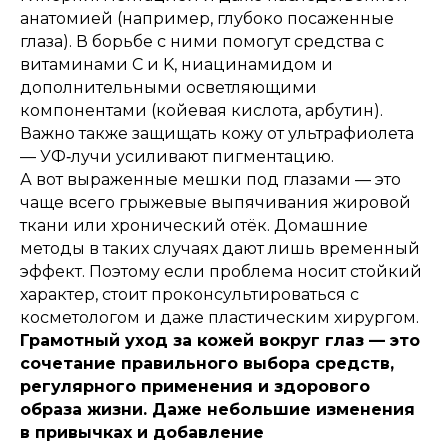
Wildberries
Ozon
Яндекс Маркет
Летуаль
анатомией (например, глубоко посаженные
Магнит Маркет
Золотое яблоко
Детский мир
глаза). В борьбе с ними помогут средства с
Аптеки Плюс
витаминами С и K, ниацинамидом и
дополнительными осветляющими
ДОКУМЕНТЫ
компонентами (койевая кислота, арбутин).
Политика конфиденциальности
Важно также защищать кожу от ультрафиолета
Согласие на обработку ПД
— УФ‑лучи усиливают пигментацию.
А вот выраженные мешки под глазами — это
Публичная оферта
чаще всего грыжевые выпячивания жировой
РЕКВИЗИТЫ
ткани или хронический отёк. Домашние
методы в таких случаях дают лишь временный
ИП Диденков А.Н.
эффект. Поэтому если проблема носит стойкий
ИНН 504809619349
ОГРН 310504828500025
характер, стоит проконсультироваться с
косметологом и даже пластическим хирургом.
Сайт создан ME
·
Studio
© 2025. Ditalir
Грамотный уход за кожей вокруг глаз — это
сочетание правильного выбора средств,
регулярного применения и здорового
образа жизни. Даже небольшие изменения
в привычках и добавление