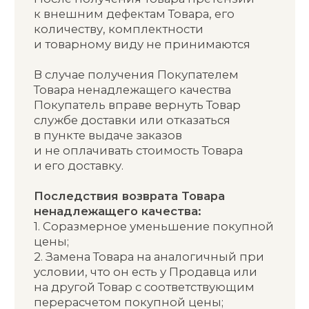
Я
даю согласие
на обработку персональных данных в порядке
и на условиях, указанных в
Политике кофиденциальности
Я
даю согласие
на получение рассылок посредством электронной
почты
Получить скидку
КОНТАКТЫ
ИНФОРМАЦИЯ
Принимаем к оплате
+7 (901) 461-98-67
info@ditalir.ru
г. Москва, ул. Днепропетровская
д.2, БЦ: Глобал Сити,офис 220
МЫ НА МАРКЕТПЛЕЙСАХ
Wildberries
Ozon
Яндекс Маркет
Летуаль
Магнит Маркет
Золотое яблоко
Детский мир
Аптеки Плюс