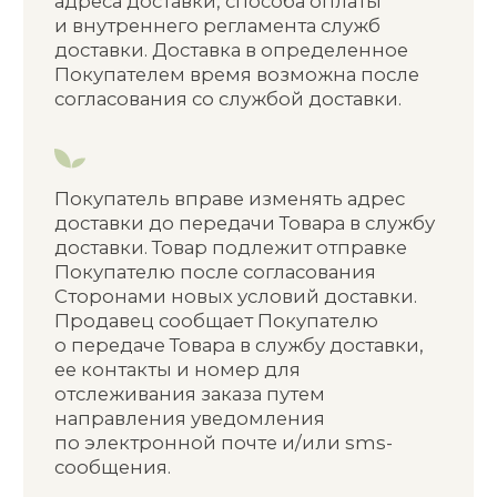
НАДЛЕЖАЩЕГО КАЧЕСТВА
Срок для возврата:
в момент
передачи Товара в пункте выдачи
заказов или у курьера; 7 (семь) дней
со дня передачи Товара Покупателю
на основании письменного заявления
последнего (п. 4 ст. 26.1 Закона Р Ф
«О защите прав потребителей»).
Возврат возможен при соблюдении
Покупателем следующих условий (абз.
3 п. 4 ст. 26.1 Закона Р Ф «О защите прав
потребителей»):
товар не был в употреблении;
товар находится в полной
комплектации;
сохранен товарный вид,
потребительские свойства
Товара (оригинальная упаковка,
ярлыки, бирки);
есть документ,
подтверждающий факт
и условия покупки Товара.
Последствия возврата Товара
надлежащего качества:
Уменьшение скидки в рамках
накопительной системы баллов
пропорционально стоимости