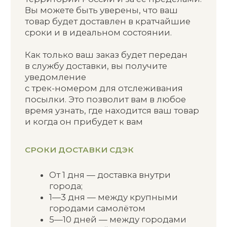
города;
1—3 дня — между крупными
городами самолётом
5—10 дней — между городами
Рассчитать точный срок доставки
наземными тарифами
удобно в мобильном приложении
СДЭК. Для этого введите место
отправления и приема посылки, вес
и габариты посылки. Оба населенных
пункта есть в калькуляторе? Отлично!
Значит, доставка по вашему
направлению возможна.
ПОЧТА РОССИИ
Oбеспечивает доставку по всей стране,
даже в самые удаленные уголки.
Вы можете быть уверены, что ваш
товар будет доставлен в целости
и сохранности.
Как только ваш заказ будет передан
в службу доставки, вы получите
уведомление с трек-номером для
отслеживания посылки. Это позволит
вам в любое время узнать, где
находится ваш товар и когда