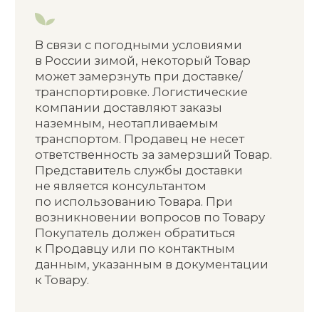
возвращенного Товара. Перерасчет
размера скидки на весь Заказ, прочих
Товаров в Заказе при возврате
стоимости Товара. Автоматический
перевод Покупателя на предоплату
для оформления последующих
заказов на Сайте в следующих случаях:
возврат Товара в случае, если
заказ был оформлен впервые
на Сайте.
возврат Товара по двум Заказам
подряд. Данное ограничение
может сохраняться
до улучшения истории выкупов
Заказов.
возврат Товара по трем и более
Заказам. Данное ограничение
закрепляется на постоянной
основе за Покупателем.
Продавец вправе в индивидуальном
порядке снять ограничения при
наличии не менее 5 (пяти)
выкупленных Заказов.
ВОЗВРАТ ТОВАРА НЕНАДЛЕЖАЩЕГО
КАЧЕСТВА
Под Товаром ненадлежащего качества