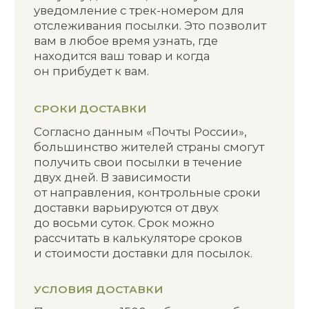
Доставка не осуществляется
на станции метро, парки,
автомобильные парковки, торговые
площади и другие места при
отсутствии точного адреса. Срок
доставки согласуется Сторонами при
оформлении Заказа и зависит
от времени оформления заказа,
адреса доставки, способа оплаты
и внутреннего регламента служб
доставки. Доставка в определенное
Покупателем время возможна после
согласования со службой доставки.
Покупатель вправе изменять адрес
доставки до передачи Товара в службу
доставки. Товар подлежит отправке
Покупателю после согласования
Сторонами новых условий доставки.
Продавец сообщает Покупателю
о передаче Товара в службу доставки,
ее контакты и номер для
отслеживания заказа путем
направления уведомления
по электронной почте и/или sms-
сообщения.