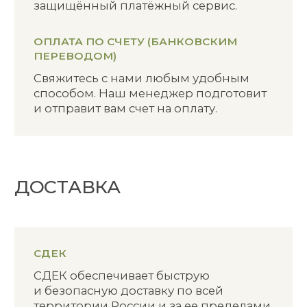
ДОСТАВКА
СДЕК
СДЕК обеспечивает быструю
и безопасную доставку по всей
территории России и за ее пределами.
Вы можете быть уверены, что ваш
товар будет доставлен в кратчайшие
сроки и в идеальном состоянии.
Как только ваш заказ будет передан
в службу доставки, вы получите
уведомление
с трек-номером для отслеживания
посылки. Это позволит вам в любое
время узнать, где находится ваш товар
и когда он прибудет к вам
СРОКИ ДОСТАВКИ СДЭК
От 1 дня — доставка внутри