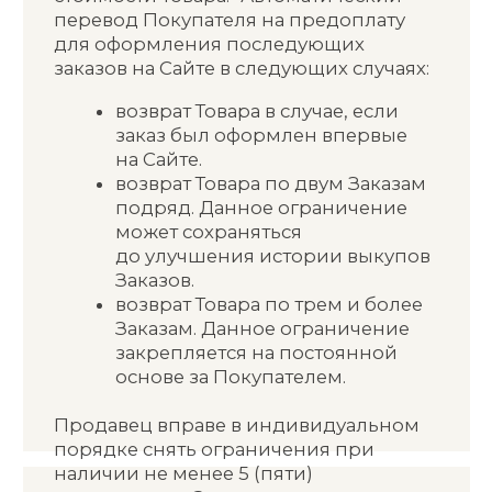
обнаружены по истечении
гарантийного срока, но в пределах 2
(двух) лет, Покупатель вправе
предъявить Продавцу (изготовителю)
требования, связанные
с обнаружением недостатков Товара,
если докажет, что недостатки Товара
возникли до его передачи
Покупателю или по причинам,
возникшим до этого момента (ст. 19
Закона Р Ф «О защите прав
потребителей»). Возврат технически
сложного товара ненадлежащего
качества
ЗАКАЖИТЕ НА
МАРКЕТПЛЕЙСАХ