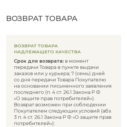
подразумевается Товар, который
не отвечает требованиям,
установленным для этой категории
Товара в нормативно-правовых актах
и в нормативных документах, или
условиям договора с потребителем.
Отличие элементов дизайна или
оформления от заявленных
в описании на Сайте не является
неисправностью или ненадлежащим
качеством Товара.
Покупатель должен провести осмотр
Товара в момент получения Товара.
После получения Товара претензии
к внешним дефектам Товара, его
количеству, комплектности
и товарному виду не принимаются
В случае получения Покупателем
Товара ненадлежащего качества
Покупатель вправе вернуть Товар
службе доставки или отказаться
в пункте выдаче заказов
и не оплачивать стоимость Товара
и его доставку.