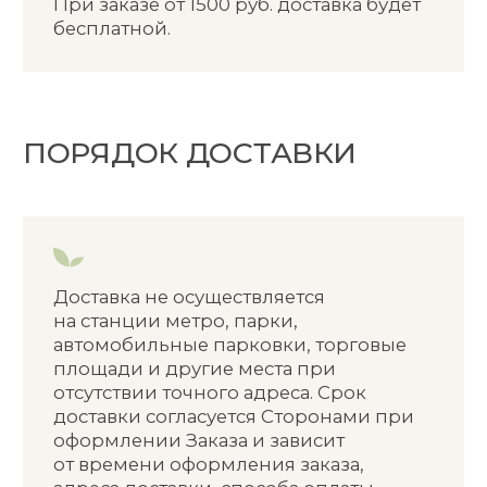
В связи с погодными условиями
в России зимой, некоторый Товар
может замерзнуть при доставке/
транспортировке. Логистические
компании доставляют заказы
наземным, неотапливаемым
транспортом. Продавец не несет
ответственность за замерзший Товар.
Представитель службы доставки
не является консультантом
по использованию Товара. При
возникновении вопросов по Товару
Покупатель должен обратиться
к Продавцу или по контактным
данным, указанным в документации
к Товару.
ВОЗВРАТ ТОВАРА
ВОЗВРАТ ТОВАРА