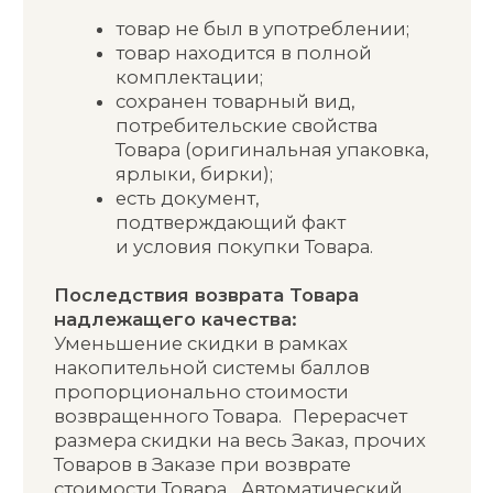
Последствия возврата Товара
ненадлежащего качества:
1. Соразмерное уменьшение покупной
цены;
2. Замена Товара на аналогичный при
условии, что он есть у Продавца или
на другой Товар с соответствующим
перерасчетом покупной цены;
3. Безвозмездное устранение
недостатков Товара или возмещения
расходов на их исправление
Покупателем или третьим лицом.
Покупатель вместо предъявления
указанных выше требований, вправе
отказаться от исполнения Договора
и потребовать возврата уплаченных
за Товар денежных средств.
СРОКИ ВОЗВРАТА
В момент доставки при обнаружении
недостатков в процессе приемки
Товара; в течение гарантийного срока,
срока годности. В случаях, когда
гарантийный срок составляет менее 2
(двух) лет и недостатки Товара