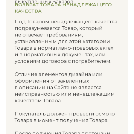
КАТАЛОГ
НАВИГАЦИЯ
Уход за лицом
Главная
Уход за телом
Каталог
Детская косметика
О нас
Серия Dr. Charm
Оплата и доставка
Серия Babyland
Партнерам
Подарочные
Блог
сертификаты
Наши клиенты
Контакты
ПОЛУЧИТЕ СКИДКУ 15% ЗА ПОДПИСКУ