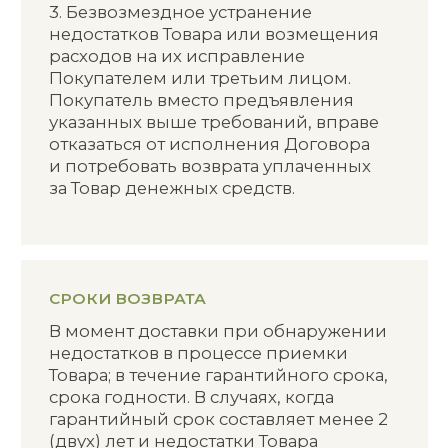
ДОКУМЕНТЫ
Политика конфиденциальности
Согласие на обработку ПД
Публичная оферта
РЕКВИЗИТЫ
ИП Диденков А.Н.
ИНН 504809619349
ОГРН 310504828500025
Сайт создан ME
·
Studio
© 2025. Ditalir