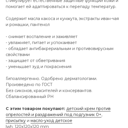
стимулирует естественные защитные функции кожи и
помогает ей адаптироваться к перепаду температур.
Содержит масла какоса и кунжута, экстракты иван-чая
и ромашки, пантенол
- снимает воспаление и заживляет
- увлажняет, питает и успокаивает
- обладает антибакрериальным и противовирусным
свойствами
- защищает от обветривания
- уменьшает зуд и покраснения
Гипоаллергенно. Одобрено дерматологами.
Произведено по ГОСТ
Без сиконов, красителей и консервантов.
Сбалансированный PH
С этим товаром покупают:
детский крем против
опрелостей и раздражений под подгузник 0+
,
присыпку
и
масло-уход детское
lwh: 120x120x120 mm