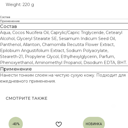
Weight: 220 g
Состав
Применение
Состав
Aqua, Cocos Nucifera Oil, Caprylic/Capric Triglyceride, Cetearyl
Alcohol, Glyceryl Stearate SE, Sesamum Indicum Seed Oil,
Panthenol, Allantoin, Chamomilla Recutita Flower Extract,
Epilobium Angustifolium Extract, Sodium Polyacrylate,
Steareth-21, Propylene Glycol, Ethylhexylglycerin, Parfum,
Phenoxyethanol, Aminomethyl Propanol, Disodium EDTA, BHT.
Применение
Нанести тонким слоем на чистую сухую кожу. Подходит для
ежедневного применения.
КАТАЛОГ
НАВИГАЦИЯ
Уход за лицом
Главная
СМОТРИТЕ ТАКЖЕ
Уход за телом
Каталог
Детская косметика
О нас
Серия Dr. Charm
Оплата и доставка
-40%
НОВИНКА
Серия Babyland
Партнерам