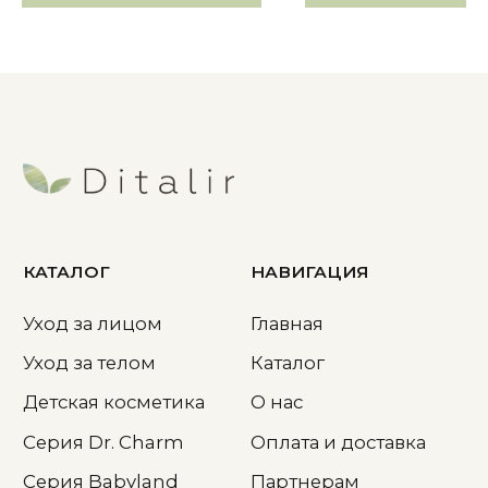
г. Москва, ул. Днепропетровская
д.2, БЦ: Глобал Сити,офис 220
МЫ НА МАРКЕТПЛЕЙСАХ
Wildberries
Ozon
Яндекс Маркет
Летуаль
Магнит Маркет
Золотое яблоко
Детский мир
Аптеки Плюс
ДОКУМЕНТЫ
Политика конфиденциальности
Согласие на обработку ПД
Публичная оферта
РЕКВИЗИТЫ
ИП Диденков А.Н.
ИНН 504809619349
ОГРН 310504828500025
Сайт создан ME
·
Studio
© 2025. Ditalir