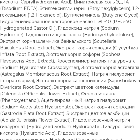
кислота (Caprylhydroxamic Acid), Динатриевая соль ЭДТА
(Disodium EDTA), Этилгексилглицерин (Ethylhexylglycerin), 1,2-
гександиол (1,2-Hexanediol), Бутиленгликоль (Butylene Glycol),
Гидрогенизированное касторовое масло ПЭГ-40 (PEG-40
Hydrogenated Castor Oil), Гидроксид натрия (Sodium
Hydroxide), Гидроксиэтилцеллюлоза (Hydroxyethylcellulose),
Экстракт корня шлемника байкальского (Scutellaria
Baicalensis Root Extract), Экстракт корня солодки (Glycyrrhiza
Inflata Root Extract), Экстракт корня софоры (Sophora
Flavescens Root Extract), Кроссполимер натрия гиалуроната
(Sodium Hyaluronate Crosspolymer), Экстракт корня астрагала
(Astragalus Membranaceus Root Extract), Натрия гиалуронат
(вторая форма), Экстракт корня сапошниковии (Saposhnikovia
Divaricata Root Extract), Экстракт цветков календулы
(Calendula Officinalis Flower Extract), Феноксиэтанол
КАТАЛОГ
НАВИГАЦИЯ
(Phenoxyethanol), Ацетилированный натрия гиалуронат
Уход за лицом
Главная
(Sodium Acetylated Hyaluronate), Экстракт корня гастродии
(Gastrodia Elata Root Extract), Экстракт цветков альбиции
Уход за телом
Каталог
(Albizia Julibrissin Flower Extract), Гидролизованный натрия
Детская косметика
О нас
гиалуронат (Hydrolyzed Sodium Hyaluronate), Гиалуроновая
Серия Dr. Charm
Оплата и доставка
кислота (Hyaluronic Acid), Гидролизованные
Серия Babyland
Партнерам
гликозаминогликаны (Hydrolyzed Glycosaminoglycans),