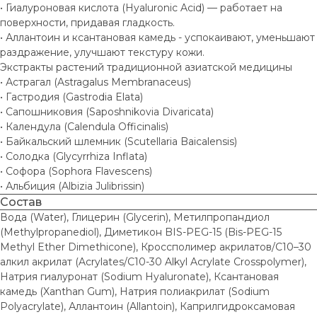
• Гиалуроновая кислота (Hyaluronic Acid) — работает на
поверхности, придавая гладкость.
• Аллантоин и ксантановая камедь - успокаивают, уменьшают
раздражение, улучшают текстуру кожи.
Экстракты растений традиционной азиатской медицины
• Астрагал (Astragalus Membranaceus)
• Гастродия (Gastrodia Elata)
• Сапошниковия (Saposhnikovia Divaricata)
• Календула (Calendula Officinalis)
• Байкальский шлемник (Scutellaria Baicalensis)
• Солодка (Glycyrrhiza Inflata)
• Софора (Sophora Flavescens)
• Альбиция (Albizia Julibrissin)
Состав
Вода (Water), Глицерин (Glycerin), Метилпропандиол
(Methylpropanediol), Диметикон BIS-PEG-15 (Bis-PEG-15
Methyl Ether Dimethicone), Кроссполимер акрилатов/C10–30
алкил акрилат (Acrylates/C10-30 Alkyl Acrylate Crosspolymer),
Натрия гиалуронат (Sodium Hyaluronate), Ксантановая
камедь (Xanthan Gum), Натрия полиакрилат (Sodium
Polyacrylate), Аллантоин (Allantoin), Каприлгидроксамовая