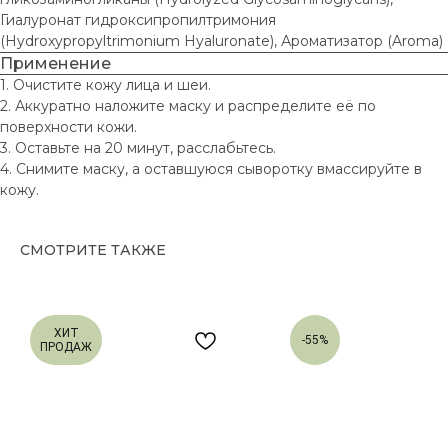
Подарочные
Гиалуронат гидроксипропилтримония
Блог
сертификаты
(Hydroxypropyltrimonium Hyaluronate), Ароматизатор (Aroma)
Наши клиенты
Применение
Контакты
1. Очистите кожу лица и шеи.
2. Аккуратно наложите маску и распределите её по
ПОЛУЧИТЕ СКИДКУ 15% ЗА ПОДПИСКУ
поверхности кожи.
3. Оставьте на 20 минут, расслабьтесь.
4. Снимите маску, а оставшуюся сыворотку вмассируйте в
кожу.
Я
даю согласие
на обработку персональных данных в порядке
и на условиях, указанных в
Политике кофиденциальности
Я
даю согласие
на получение рассылок посредством электронной
почты
СМОТРИТЕ ТАКЖЕ
Получить скидку
КОНТАКТЫ
ИНФОРМАЦИЯ
ХИТ
-55%
ПРОДАЖ
Принимаем к оплате
+7 (901) 461-98-67
info@ditalir.ru