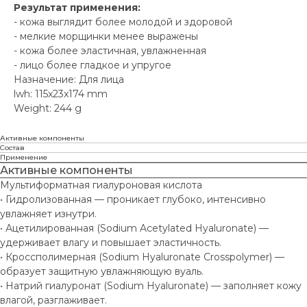
Результат применения:
- кожа выглядит более молодой и здоровой
- мелкие морщинки менее выражены
- кожа более эластичная, увлажненная
- лицо более гладкое и упругое
Назначение: Для лица
lwh: 115x23x174 mm
Weight: 244 g
Активные компоненты
Состав
Применение
Активные компоненты
Мультиформатная гиалуроновая кислота
• Гидролизованная — проникает глубоко, интенсивно
увлажняет изнутри.
• Ацетилированная (Sodium Acetylated Hyaluronate) —
удерживает влагу и повышает эластичность.
• Кроссполимерная (Sodium Hyaluronate Crosspolymer) —
образует защитную увлажняющую вуаль.
• Натрий гиалуронат (Sodium Hyaluronate) — заполняет кожу
влагой, разглаживает.