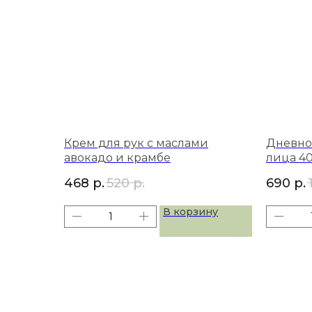
Крем для рук с маслами
Дневно
авокадо и крамбе
лица 4
468
р.
520
р.
690
р.
В корзину
+7 (901) 461-9
МЫ НА МАРКЕТПЛЕЙСАХ
КАТАЛОГ
Уход за лицом
Wildberries
Ozon
Яндекс Маркет