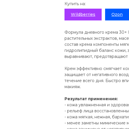
Купить на:
Wildberries
Ozon
Формула дневного крема 30+ D
растительных экстрактов, мас
состав крема компоненты мяг
гидролипидный баланс кожи, з
выравнивают, предотвращают 
Крем эффективно смягчает кож
защищает от негативного воз
течение всего дня. Быстро вп
макияж.
Результат применения:
- кожа увлажненная и здорова
- рельеф лица восстановленны
- кожа мягкая, нежная, бархат
- менее заметны мимические