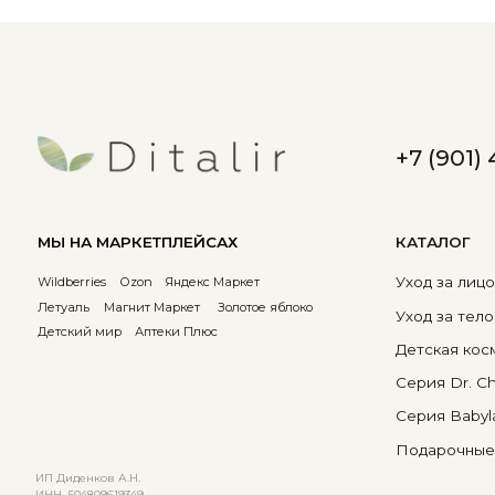
Летуаль
Магнит Маркет
Золотое яблоко
Уход за телом
Детский мир
Аптеки Плюс
Детская косметика
Серия Dr. Charm
Серия Babyland
Подарочные серти
ИП Диденков А.Н.
ИНН 504809619349
ОГРН 310504828500025
Политика конфиденциальности
Согласие на обработку П