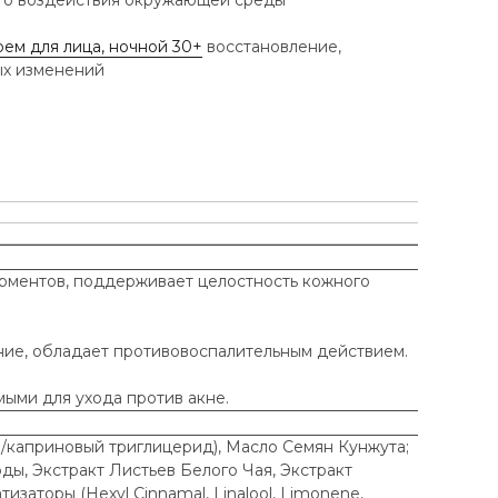
ого воздействия окружающей среды
рем для лица, ночной 30+
восстановление,
ых изменений
ерментов, поддерживает целостность кожного
ние, обладает противовоспалительным действием.
ыми для ухода против акне.
/каприновый триглицерид), Масло Семян Кунжута;
ды, Экстракт Листьев Белого Чая, Экстракт
заторы (Hexyl Cinnamal, Linalool, Limonene,