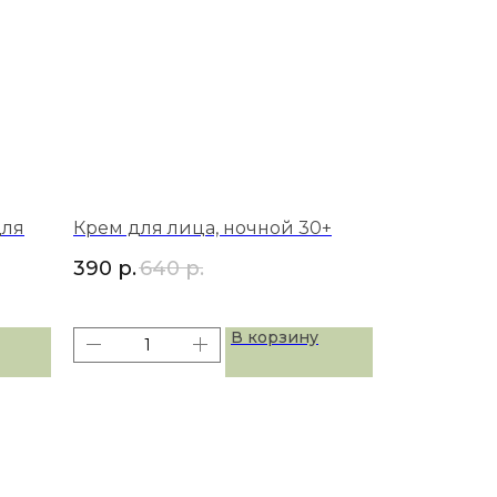
для
Крем для лица, ночной 30+
390
р.
640
р.
В корзину
АДРЕС
г. Москва, ул. Днепропетровская д.2,