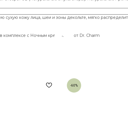
ю сухую кожу лица, шеи и зоны декольте, мягко распредели
в комплексе с Ночным кремом 30+ от Dr. Charm
-60%