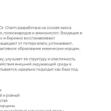
r. Charm разработана на основе микса
ел, полисахаридов и аминокислот. Входящие в
ко и бережно восстанавливают
ащищают от потери влаги, успокаивают,
активное образование мимических морщин.
у, улучшает ее структуру и эластичность,
действия внешней окружающей среды в
итывается, идеально подходит как база под
я
й и ровный
истая
 морщины