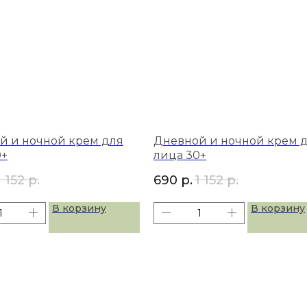
й и ночной крем для
Дневной и ночной крем 
0+
лица 30+
1 152
р.
690
р.
1 152
р.
В корзину
В корзину
8-67
info@ditalir.ru
НАВИГАЦИЯ
Главная