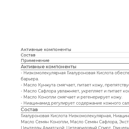
Активные компоненты
Состав
Применение
Активные компоненты
- Низкомолекулярная Гиалуроновая Кислота обесп
барьера.
- Масло Кунжута смягчает, питает кожу, препятств
- Масло Сафлора увлажняет, укрепляет и питает к
- Масло Конопли смягчает и регенерирует кожу.
- Ниацинамид регулирует содержание кожного сал
Состав
Гиалуроновая Кислота Низкомолекулярная, Ниацина
Масло Семян Конопли, Масло Семян Сафлора, Экстр
Центеллы Азиатской; Цетеариловый Спирт, Глицерил