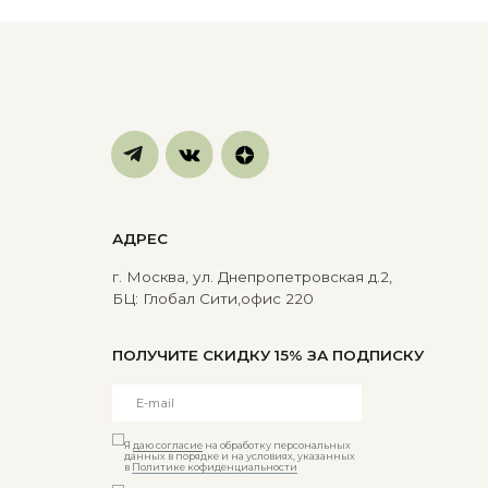
БЦ: Глобал Сити,офис 220
ПОЛУЧИТЕ СКИДКУ 15% ЗА ПОДПИСКУ
Я
даю согласие
на обработку персональных
данных в порядке и на условиях, указанных
в
Политике кофиденциальности
Я
даю согласие
на получение рассылок
посредством электронной почты
Получить скидку
Сайт создан ME
·
Studio